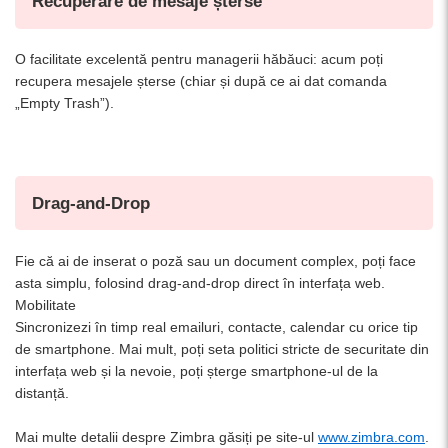
Recuperare de mesaje șterse
O facilitate excelentă pentru managerii hăbăuci: acum poți
recupera mesajele șterse (chiar și după ce ai dat comanda
„Empty Trash”).
Drag-and-Drop
Fie că ai de inserat o poză sau un document complex, poți face
asta simplu, folosind drag-and-drop direct în interfața web.
Mobilitate
Sincronizezi în timp real emailuri, contacte, calendar cu orice tip
de smartphone. Mai mult, poți seta politici stricte de securitate din
interfața web și la nevoie, poți șterge smartphone-ul de la
distanță.
Mai multe detalii despre Zimbra găsiți pe site-ul
www.zimbra.com
.