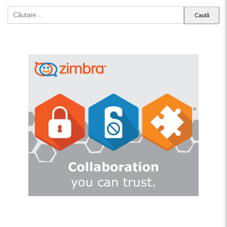
Caută
după: