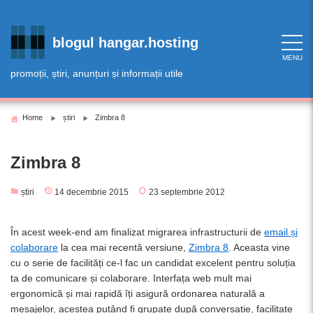
Skip
to
content
blogul hangar.hosting
MENU
promoții, știri, anunțuri și informații utile
Home
știri
Zimbra 8
Zimbra 8
știri
14 decembrie 2015
23 septembrie 2012
În acest week-end am finalizat migrarea infrastructurii de
email și
colaborare
la cea mai recentă versiune,
Zimbra 8
. Aceasta vine
cu o serie de facilități ce-l fac un candidat excelent pentru soluția
ta de comunicare și colaborare. Interfața web mult mai
ergonomică și mai rapidă îți asigură ordonarea naturală a
mesajelor, acestea putând fi grupate după conversație, facilitate