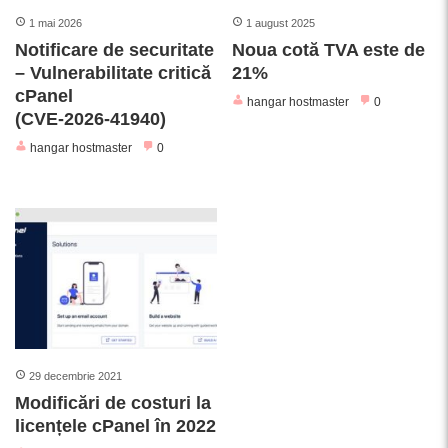
1 mai 2026
1 august 2025
Notificare de securitate
Noua cotă TVA este de
– Vulnerabilitate critică
21%
cPanel
hangar hostmaster
0
(CVE‑2026‑41940)
hangar hostmaster
0
29 decembrie 2021
Modificări de costuri la
licențele cPanel în 2022