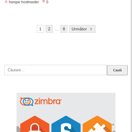
hangar hostmaster
0
Paginație
1
2
…
8
Următor
articole
Caută
după: