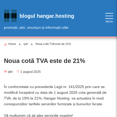
Skip
to
content
blogul hangar.hosting
MENU
promoții, știri, anunțuri și informații utile
Home
știri
Noua cotă TVA este de 21%
Noua cotă TVA este de 21%
știri
1 august 2025
În conformitate cu prevederile Legii nr. 141/2025 prin care se
modifică începând cu data de
1 august 2025
cota generală de
TVA, de la 19% la 21%, Hangar Hosting va actualiza în mod
corespunzător tarifele serviciilor furnizate și bunurilor livrate.
Vă mulțumim că ați ales serviciile noastre!