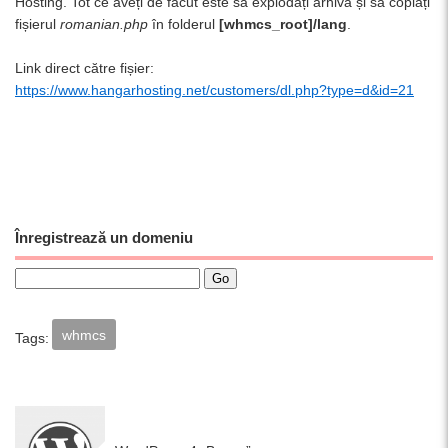
Hosting. Tot ce aveți de făcut este să explodați arhiva și să copiați
fișierul
romanian.php
în folderul
[whmcs_root]/lang
.
Link direct către fișier:
https://www.hangarhosting.net/customers/dl.php?type=d&id=21
Înregistrează un domeniu
whmcs
Tags: