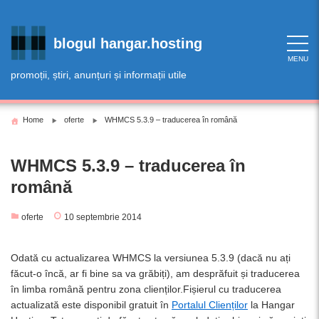
Skip
to
content
blogul hangar.hosting
MENU
promoții, știri, anunțuri și informații utile
Home
oferte
WHMCS 5.3.9 – traducerea în română
WHMCS 5.3.9 – traducerea în
română
oferte
10 septembrie 2014
Odată cu actualizarea WHMCS la versiunea 5.3.9 (dacă nu ați
făcut-o încă, ar fi bine sa va grăbiți), am desprăfuit și traducerea
în limba română pentru zona clienților.
Fișierul cu traducerea
actualizată este disponibil gratuit în
Portalul Clienților
la Hangar