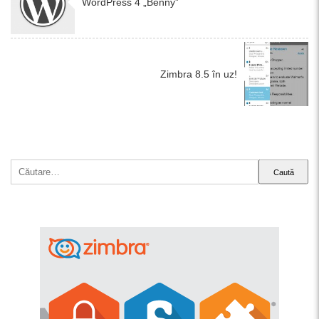
WordPress 4 „Benny”
Zimbra 8.5 în uz!
Caută
după: