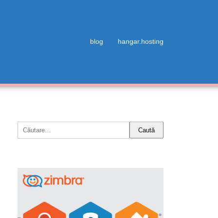
blog
hangar.hosting
Caută
după: