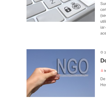
Sun
cer
(se
uti
iar
ace
3
Do
h
De 
Hos