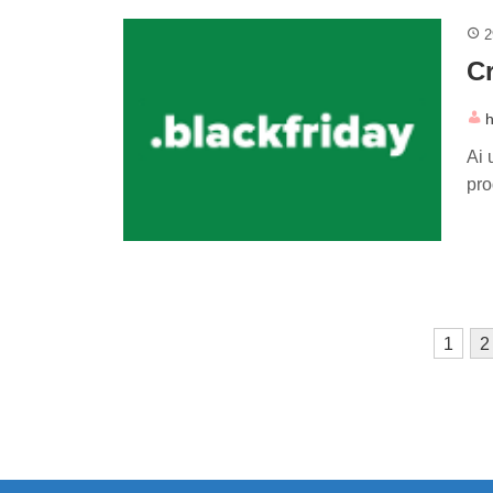
2
Cr
h
Ai 
pro
Paginație
1
2
articole