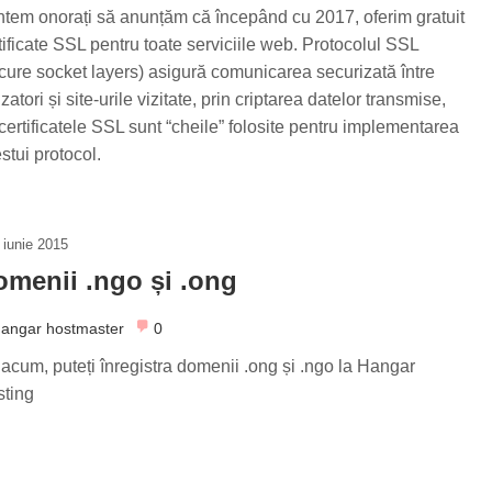
tem onorați să anunțăm că începând cu 2017, oferim gratuit
tificate SSL pentru toate serviciile web. Protocolul SSL
cure socket layers) asigură comunicarea securizată între
lizatori și site-urile vizitate, prin criptarea datelor transmise,
 certificatele SSL sunt “cheile” folosite pentru implementarea
stui protocol.
 iunie 2015
menii .ngo și .ong
angar hostmaster
0
acum, puteți înregistra domenii .ong și .ngo la Hangar
ting