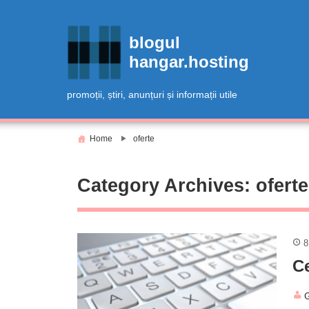
Skip
to
blogul
content
hangar.hosting
promoții, știri, anunțuri și informații utile
Home
oferte
Category Archives: oferte
8
Ce