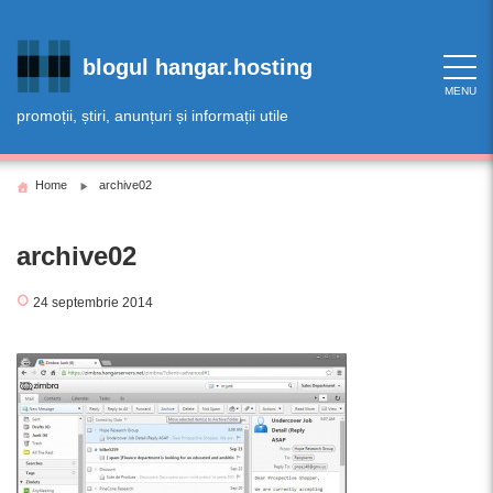
Skip
to
content
blogul hangar.hosting
MENU
promoții, știri, anunțuri și informații utile
Home
archive02
archive02
24 septembrie 2014