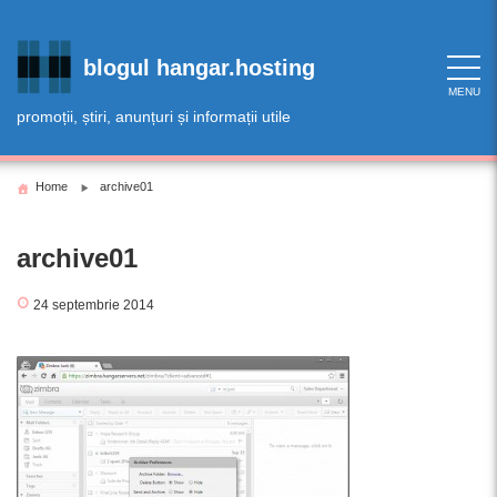
Skip
to
content
blogul hangar.hosting
MENU
promoții, știri, anunțuri și informații utile
Home
archive01
archive01
24 septembrie 2014