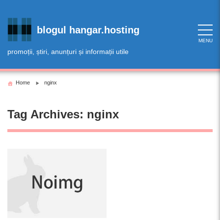
Skip
to
content
blogul hangar.hosting
MENU
promoții, știri, anunțuri și informații utile
Home
nginx
Tag Archives:
nginx