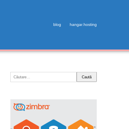
blog
hangar.hosting
Caută
după: