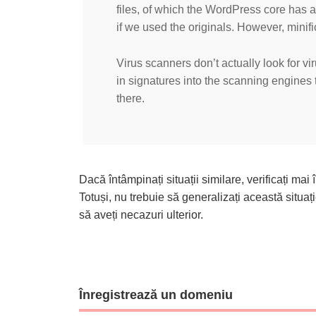
files, of which the WordPress core has a l
if we used the originals. However, minif
Virus scanners don’t actually look for vi
in signatures into the scanning engines t
there.
Dacă întâmpinați situații similare, verificați mai 
Totuși, nu trebuie să generalizați această situați
să aveți necazuri ulterior.
Înregistrează un domeniu