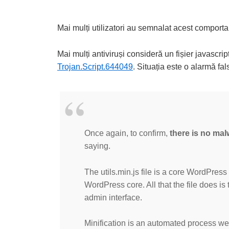
Mai mulți utilizatori au semnalat acest comport
Mai mulți antiviruși consideră un fișier javascr
Trojan.Script.644049
. Situația este o alarmă fa
Once again, to confirm,
there is no malw
saying.
The utils.min.js file is a core WordPress fil
WordPress core. All that the file does i
admin interface.
Minification is an automated process we 