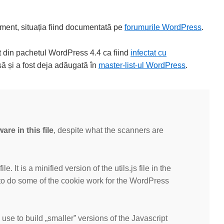
ament, situația fiind documentată pe
forumurile WordPress
.
ipt din pachetul WordPress 4.4 ca fiind
infectat cu
lsă și a fost deja adăugată în
master-list-ul WordPress
.
are in this file
, despite what the scanners are
e. It is a minified version of the utils.js file in the
s to do some of the cookie work for the WordPress
use to build „smaller” versions of the Javascript