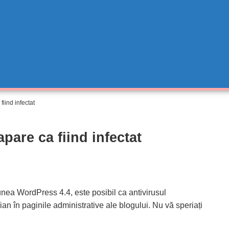
iind infectat
pare ca fiind infectat
iunea WordPress 4.4, este posibil ca antivirusul
 în paginile administrative ale blogului. Nu vă speriați