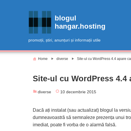
Skip
to
blogul
content
hangar.hosting
promoții, știri, anunțuri și informații utile
Home
diverse
Site-ul cu WordPress 4.4 apare ca f
Site-ul cu WordPress 4.4 a
diverse
10 decembrie 2015
Dacă ați instalat (sau actualizat) blogul la vers
dumneavoastră să semnaleze prezența unui troian
imediat, poate fi vorba de o alarmă falsă.