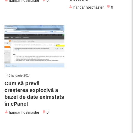
hangar hostmaster
0
hangar hostmaster
0
6 ianuarie 2014
Cum să previi
creșterea explozivă a
bazei de date eximstats
în cPanel
hangar hostmaster
0