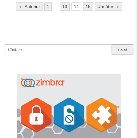
Paginație
Anterior
1
…
13
14
15
Următor
articole
Caută
după: